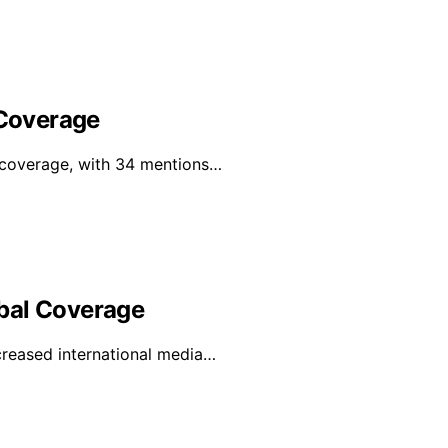
 Coverage
l coverage, with 34 mentions…
bal Coverage
creased international media…