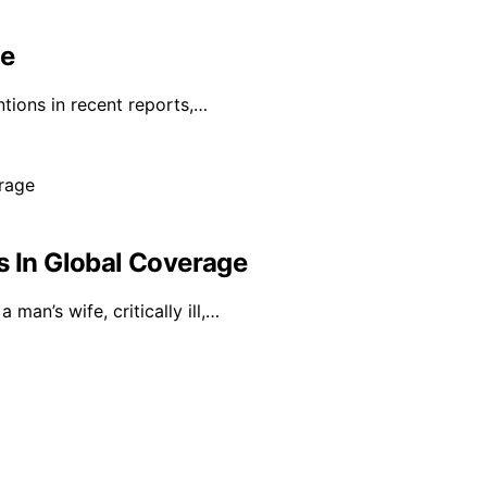
ge
tions in recent reports,…
s In Global Coverage
man’s wife, critically ill,…