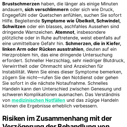
Brustschmerzen
haben, die länger als einige Minuten
andauern,
sich verschlimmern
oder sich wie Druck,
Engegefühl oder Quetschen anfühlen, suchen Sie sofort
Hilfe. Begleitende
Symptome wie Übelkeit, Schwindel,
Schwitzen
oder ein blasses, aschfahles Aussehen sind
dringende Warnzeichen.
Atemnot
, insbesondere
plötzliche oder in Ruhe auftretende, weist ebenfalls auf
eine unmittelbare Gefahr hin.
Schmerzen, die in Kiefer,
linken Arm oder Rücken ausstrahlen
, deuten auf ein
Herzproblem hin, das eine dringende Untersuchung
erfordert. Schneller Herzschlag, sehr niedriger Blutdruck,
Verwirrtheit oder Ohnmacht sind Anzeichen für
Instabilität. Wenn Sie eines dieser Symptome bemerken,
zögern Sie nicht—rufen Sie den Notdienst oder gehen
Sie sofort in die nächste Notaufnahme. Schnelles
Handeln kann den Unterschied zwischen Genesung und
schweren Komplikationen ausmachen. Das Verständnis
von
medizinischen Notfällen
und das zügige Handeln
können die Ergebnisse erheblich verbessern.
Risiken im Zusammenhang mit der
Verzögerung der Behandlung von