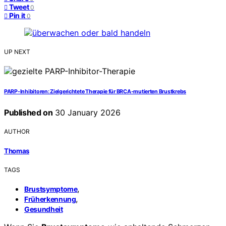
Tweet
0
Pin it
0
UP NEXT
PARP-Inhibitoren: Zielgerichtete Therapie für BRCA-mutierten Brustkrebs
Published on
30 January 2026
AUTHOR
Thomas
TAGS
,
Brustsymptome
,
Früherkennung
Gesundheit