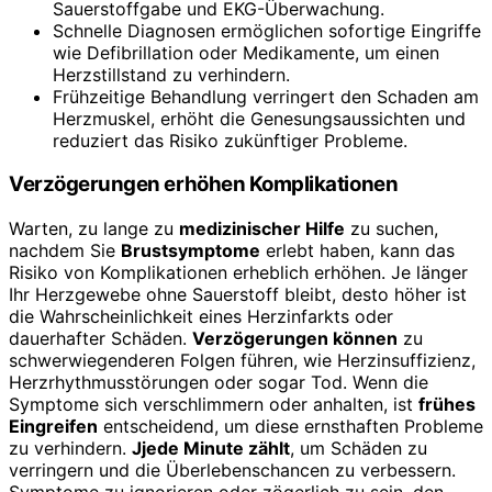
Sauerstoffgabe und EKG-Überwachung.
Schnelle Diagnosen ermöglichen sofortige Eingriffe
wie Defibrillation oder Medikamente, um einen
Herzstillstand zu verhindern.
Frühzeitige Behandlung verringert den Schaden am
Herzmuskel, erhöht die Genesungsaussichten und
reduziert das Risiko zukünftiger Probleme.
Verzögerungen erhöhen Komplikationen
Warten, zu lange zu
medizinischer Hilfe
zu suchen,
nachdem Sie
Brustsymptome
erlebt haben, kann das
Risiko von Komplikationen erheblich erhöhen. Je länger
Ihr Herzgewebe ohne Sauerstoff bleibt, desto höher ist
die Wahrscheinlichkeit eines Herzinfarkts oder
dauerhafter Schäden.
Verzögerungen können
zu
schwerwiegenderen Folgen führen, wie Herzinsuffizienz,
Herzrhythmusstörungen oder sogar Tod. Wenn die
Symptome sich verschlimmern oder anhalten, ist
frühes
Eingreifen
entscheidend, um diese ernsthaften Probleme
zu verhindern.
Jjede Minute zählt
, um Schäden zu
verringern und die Überlebenschancen zu verbessern.
Symptome zu ignorieren oder zögerlich zu sein, den