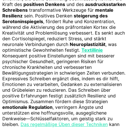
Kraft des
positiven Denkens
und des
ausdrucksstarken
Schreibens
transformative Werkzeuge für
mentale
Resilienz
sein. Positives Denken
steigerung des
Serotoninspiegels
, fördert Ruhe und Konzentration,
während die Aktivierung des präfrontalen Kortex die
Kreativität und Problemlösung verbessert. Es senkt auch
den Cortisolspiegel, reduziert Stress, und stärkt
neuronale Verbindungen durch
Neuroplastizität
, was
optimistische Gewohnheiten festigt.
Textillinie
Konsequent positive Einstellungen sind mit besserer
psychischer Gesundheit, geringeren Risiken für
chronische Krankheiten und verbesserten
Bewältigungsstrategien in schwierigen Zeiten verbunden.
Expressives Schreiben ergänzt dies, indem es dir hilft,
Emotionen zu verarbeiten, Gedanken zu externalisieren
und Grübeleien zu reduzieren. Das Schreiben über
positive Erfahrungen festigt zusätzlich Resilienz und
Optimismus. Zusammen fördern diese Strategien
emotionale Regulation
, verringern Ängste und
unterstützen eine hoffnungsvolle, ausgeglichene
Denkweise—Schlüsselfaktoren, um geistig stark zu
bleiben.
Das regelmäßige Üben dieser Techniken
kann