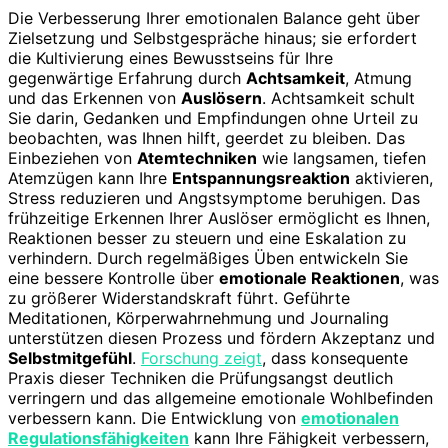
Die Verbesserung Ihrer emotionalen Balance geht über
Zielsetzung und Selbstgespräche hinaus; sie erfordert
die Kultivierung eines Bewusstseins für Ihre
gegenwärtige Erfahrung durch
Achtsamkeit
, Atmung
und das Erkennen von
Auslösern
. Achtsamkeit schult
Sie darin, Gedanken und Empfindungen ohne Urteil zu
beobachten, was Ihnen hilft, geerdet zu bleiben. Das
Einbeziehen von
Atemtechniken
wie langsamen, tiefen
Atemzügen kann Ihre
Entspannungsreaktion
aktivieren,
Stress reduzieren und Angstsymptome beruhigen. Das
frühzeitige Erkennen Ihrer Auslöser ermöglicht es Ihnen,
Reaktionen besser zu steuern und eine Eskalation zu
verhindern. Durch regelmäßiges Üben entwickeln Sie
eine bessere Kontrolle über
emotionale Reaktionen
, was
zu größerer Widerstandskraft führt. Geführte
Meditationen, Körperwahrnehmung und Journaling
unterstützen diesen Prozess und fördern Akzeptanz und
Selbstmitgefühl
.
Forschung zeigt
, dass konsequente
Praxis dieser Techniken die Prüfungsangst deutlich
verringern und das allgemeine emotionale Wohlbefinden
verbessern kann. Die Entwicklung von
emotionalen
Regulationsfähigkeiten
kann Ihre Fähigkeit verbessern,