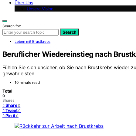
Über Uns
Unsere Vision
Search for:
Search
Leben mit Brustkrebs
Beruflicher Wiedereinstieg nach Brustk
Fühlen Sie sich unsicher, ob Sie nach Brustkrebs wieder z
gewährleisten.
10 minute read
Total
0
Shares
Share
0
Tweet
0
Pin it
0