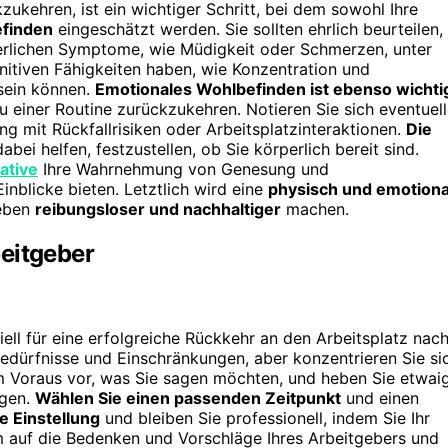
zukehren, ist ein wichtiger Schritt, bei dem sowohl Ihre
efinden
eingeschätzt werden. Sie sollten ehrlich beurteilen,
perlichen Symptome, wie Müdigkeit oder Schmerzen, unter
gnitiven Fähigkeiten haben, wie Konzentration und
 sein können.
Emotionales Wohlbefinden ist ebenso wichti
u einer Routine zurückzukehren. Notieren Sie sich eventuel
 mit Rückfallrisiken oder Arbeitsplatzinteraktionen.
Die
bei helfen, festzustellen, ob Sie körperlich bereit sind.
rative
Ihre Wahrnehmung von Genesung und
inblicke bieten. Letztlich wird eine
physisch und emotiona
leben
reibungsloser und nachhaltiger
machen.
eitgeber
ell für eine erfolgreiche Rückkehr an den Arbeitsplatz nac
Bedürfnisse und Einschränkungen, aber konzentrieren Sie si
 im Voraus vor, was Sie sagen möchten, und heben Sie etwai
igen.
Wählen Sie einen passenden Zeitpunkt
und einen
e Einstellung
und bleiben Sie professionell, indem Sie Ihr
 auf die Bedenken und Vorschläge Ihres Arbeitgebers und